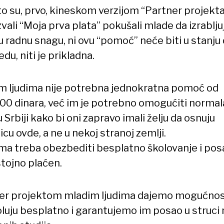
to su, prvo, kineskom verzijom “Partner projekta
vali “Moja prva plata” pokušali mlade da izrablju
u radnu snagu, ni ovu “pomoć” neće biti u stanju
du, niti je prikladna.
m ljudima nije potrebna jednokratna pomoć od
00 dinara, već im je potrebno omogućiti norma
u Srbiji kako bi oni zapravo imali želju da osnuju
cu ovde, a ne u nekoj stranoj zemlji.
ma treba obezbediti besplatno školovanje i posa
stojno plaćen.
er projektom mladim ljudima dajemo mogućnos
oluju besplatno i garantujemo im posao u struci