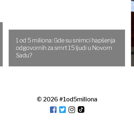
1 od 5 miliona: Gde su snimci hapšenja
odgovornih za smrt 15 ljudi u Novom
Sadu?
© 2026
#1od5miliona