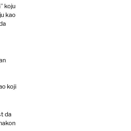
” koju
ju kao
 da
lan
o koji
t da
 nakon