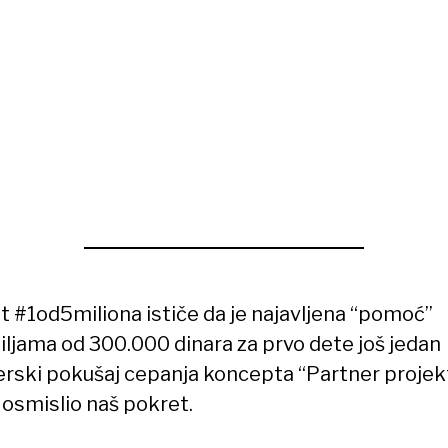
t #1od5miliona ističe da je najavljena “pomoć”
iljama od 300.000 dinara za prvo dete još jedan
rski pokušaj cepanja koncepta “Partner projek
e osmislio naš pokret.