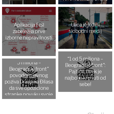
Ulica je jedini
Aplikacija FISI
slobodni medij
zabeležila prve
izborne nepravilnosti
Grupa građana ”1 od
“1 od 5 miliona –
5 miliona –
Beogradski front”:
Beogradski front”
Pajtiću, uvek je
povodom javnog
najbolje krenuti od
poziva Dragana Đilasa
sebe!
da sve opozicione
stranke povuku svoje
liste