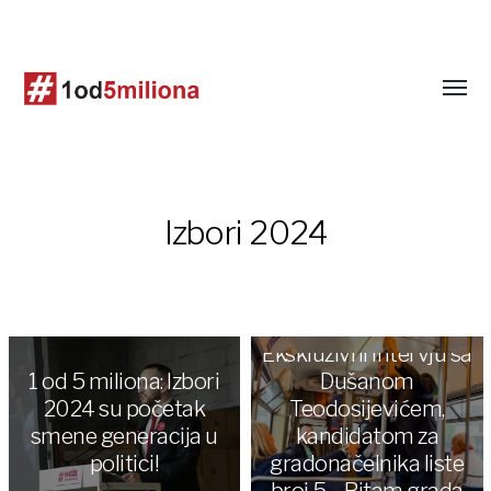
Izbori 2024
Ekskluzivni intervju sa
1 od 5 miliona: Izbori
Dušanom
2024 su početak
Teodosijevićem,
smene generacija u
kandidatom za
politici!
gradonačelnika liste
broj 5 – Ritam grada