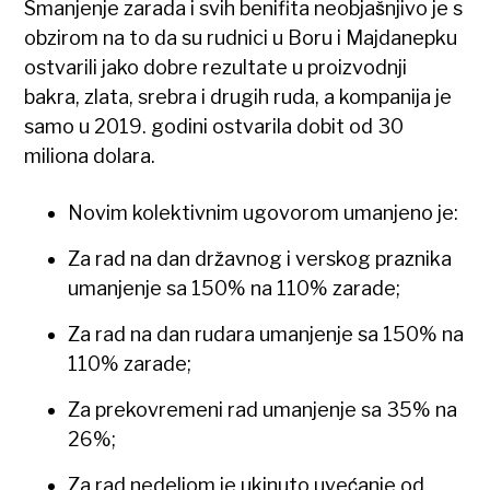
Smanjenje zarada i svih benifita neobjašnjivo je s
obzirom na to da su rudnici u Boru i Majdanepku
ostvarili jako dobre rezultate u proizvodnji
bakra, zlata, srebra i drugih ruda, a kompanija je
samo u 2019. godini ostvarila dobit od 30
miliona dolara.
Novim kolektivnim ugovorom umanjeno je:
Za rad na dan državnog i verskog praznika
umanjenje sa 150% na 110% zarade;
Za rad na dan rudara umanjenje sa 150% na
110% zarade;
Za prekovremeni rad umanjenje sa 35% na
26%;
Za rad nedeljom je ukinuto uvećanje od