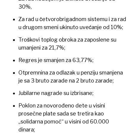
30%,
Za rad u četvorobrigadnom sistemu i za rad
u drugom smeni ukinuto uvećanje od 10%;
Troškovi toplog obroka za zaposlene su
umanjeni za 21,7%;
Regres je smanjen za 63,77%;
Otpremnina za odlazak u penziju smanjena
je sa 3 bruto zarade na 2 bruto zarade;
Jubilarne nagrade su izbrisane;
Poklon za novorođeno dete u visini
prosečne plate sada se tretira kao
„solidarna pomoć“ u visini od 60.000
dinara;