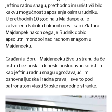
jeftinu radnu snagu, prethodno im uništivši bilo
kakvu mogućnost zaposlenja osim u rudniku.
U prethodnih 10 godina u Majdanpeku je
zatvorena Fabrika bakarnih cevi, kao i Zlatara
Majdanpek nakon čega je Rudnik dobio
apsolutni monopol nad radnom snagom u
Majdanpeku.
Građani u Boru i Majdanpeku žive u strahu da će
ostati bez posla, a kineski poslodavac koristi ih
kao jeftinu radnu snagu ugrožavajući im
osnovna ljudska i radna prava, i sve to pod
patronatom vlasti Srpske napredne stranke.