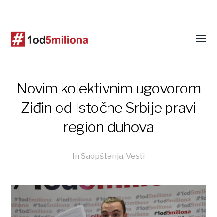
Novim kolektivnim ugovorom
Ziđin od Istočne Srbije pravi
region duhova
In
Saopštenja
,
Vesti