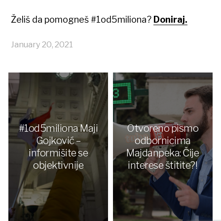
Želiš da pomogneš #1od5miliona?
Doniraj.
January 20, 2021
#1od5miliona Maji
Otvoreno pismo
Gojković –
odbornicima
informišite se
Majdanpeka: Čije
objektivnije
interese štitite?!