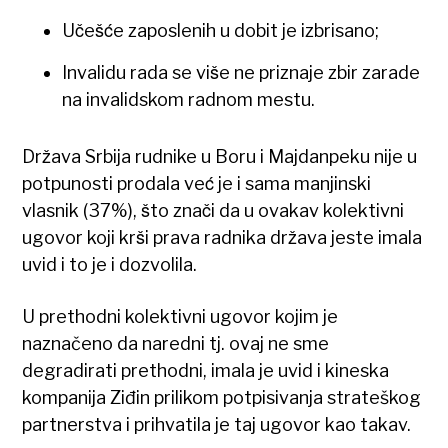
Učešće zaposlenih u dobit je izbrisano;
Invalidu rada se više ne priznaje zbir zarade
na invalidskom radnom mestu.
Država Srbija rudnike u Boru i Majdanpeku nije u
potpunosti prodala već je i sama manjinski
vlasnik (37%), što znači da u ovakav kolektivni
ugovor koji krši prava radnika država jeste imala
uvid i to je i dozvolila.
U prethodni kolektivni ugovor kojim je
naznačeno da naredni tj. ovaj ne sme
degradirati prethodni, imala je uvid i kineska
kompanija Ziđin prilikom potpisivanja strateškog
partnerstva i prihvatila je taj ugovor kao takav.