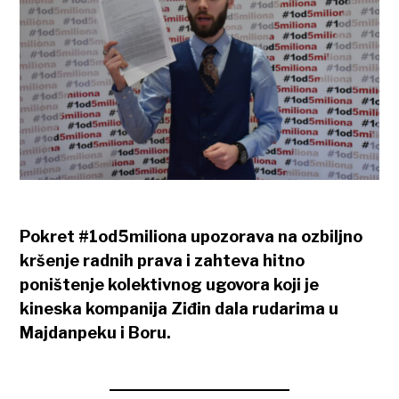
Pokret #1od5miliona upozorava na ozbiljno
kršenje radnih prava i zahteva hitno
poništenje kolektivnog ugovora koji je
kineska kompanija Ziđin dala rudarima u
Majdanpeku i Boru.