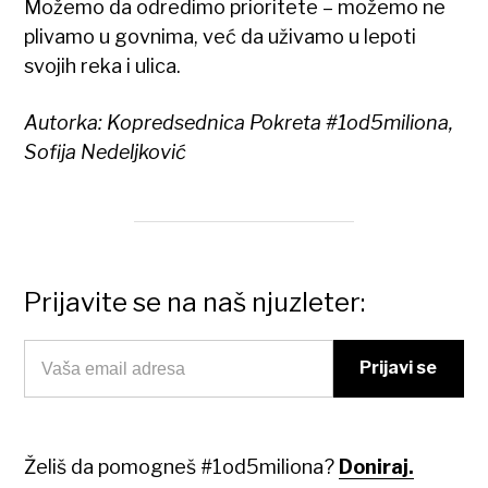
Možemo da odredimo prioritete – možemo ne
plivamo u govnima, već da uživamo u lepoti
svojih reka i ulica.
Autorka: Kopredsednica Pokreta #1od5miliona,
Sofija Nedeljković
Prijavite se na naš njuzleter:
Želiš da pomogneš #1od5miliona?
Doniraj.