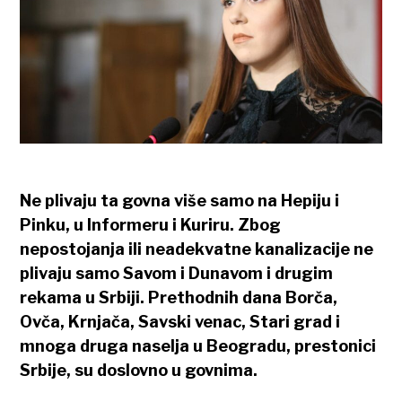
Ne plivaju ta govna više samo na Hepiju i
Pinku, u Informeru i Kuriru. Zbog
nepostojanja ili neadekvatne kanalizacije ne
plivaju samo Savom i Dunavom i drugim
rekama u Srbiji. Prethodnih dana Borča,
Ovča, Krnjača, Savski venac, Stari grad i
mnoga druga naselja u Beogradu, prestonici
Srbije, su doslovno u govnima.