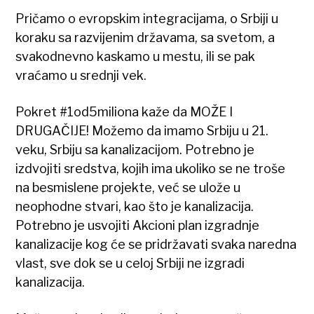
Pričamo o evropskim integracijama, o Srbiji u
koraku sa razvijenim državama, sa svetom, a
svakodnevno kaskamo u mestu, ili se pak
vraćamo u srednji vek.
Pokret #1od5miliona kaže da MOŽE I
DRUGAČIJE! Možemo da imamo Srbiju u 21.
veku, Srbiju sa kanalizacijom. Potrebno je
izdvojiti sredstva, kojih ima ukoliko se ne troše
na besmislene projekte, već se ulože u
neophodne stvari, kao što je kanalizacija.
Potrebno je usvojiti Akcioni plan izgradnje
kanalizacije kog će se pridržavati svaka naredna
vlast, sve dok se u celoj Srbiji ne izgradi
kanalizacija.