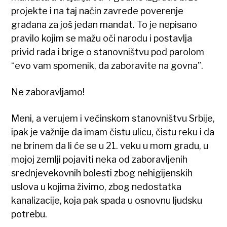
projekte i na taj način zavrede poverenje
građana za još jedan mandat. To je nepisano
pravilo kojim se mažu oči narodu i postavlja
privid rada i brige o stanovništvu pod parolom
“evo vam spomenik, da zaboravite na govna”.
Ne zaboravljamo!
Meni, a verujem i većinskom stanovništvu Srbije,
ipak je važnije da imam čistu ulicu, čistu reku i da
ne brinem da li će se u 21. veku u mom gradu, u
mojoj zemlji pojaviti neka od zaboravljenih
srednjevekovnih bolesti zbog nehigijenskih
uslova u kojima živimo, zbog nedostatka
kanalizacije, koja pak spada u osnovnu ljudsku
potrebu.