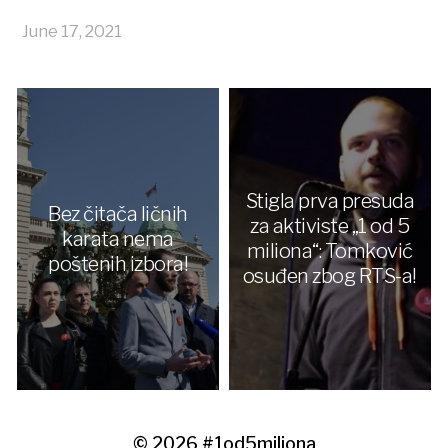
June 17, 2021
Stigla prva presuda
Bez čitača ličnih
za aktiviste „1 od 5
karata nema
miliona“: Tomković
poštenih izbora!
osuđen zbog RTS-a!
© 2026
#1od5miliona