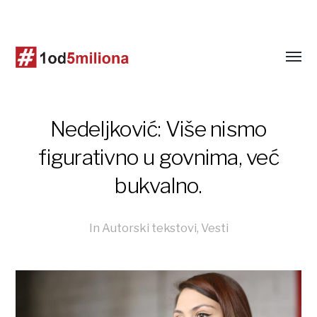
Nedeljković: Više nismo
figurativno u govnima, već
bukvalno.
In
Autorski tekstovi
,
Vesti