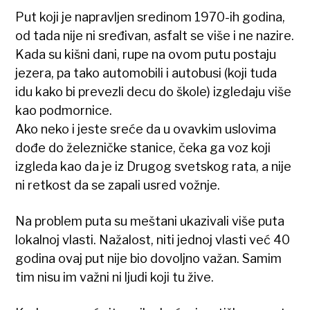
Put koji je napravljen sredinom 1970-ih godina,
od tada nije ni sređivan, asfalt se više i ne nazire.
Kada su kišni dani, rupe na ovom putu postaju
jezera, pa tako automobili i autobusi (koji tuda
idu kako bi prevezli decu do škole) izgledaju više
kao podmornice.
Ako neko i jeste sreće da u ovavkim uslovima
dođe do železničke stanice, čeka ga voz koji
izgleda kao da je iz Drugog svetskog rata, a nije
ni retkost da se zapali usred vožnje.
Na problem puta su meštani ukazivali više puta
lokalnoj vlasti. Nažalost, niti jednoj vlasti već 40
godina ovaj put nije bio dovoljno važan. Samim
tim nisu im važni ni ljudi koji tu žive.