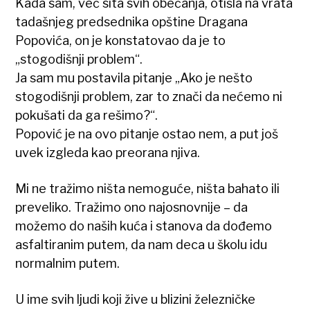
Kada sam, već sita svih obećanja, otišla na vrata
tadašnjeg predsednika opštine Dragana
Popovića, on je konstatovao da je to
„stogodišnji problem“.
Ja sam mu postavila pitanje „Ako je nešto
stogodišnji problem, zar to znači da nećemo ni
pokušati da ga rešimo?“.
Popović je na ovo pitanje ostao nem, a put još
uvek izgleda kao preorana njiva.
Mi ne tražimo ništa nemoguće, ništa bahato ili
preveliko. Tražimo ono najosnovnije – da
možemo do naših kuća i stanova da dođemo
asfaltiranim putem, da nam deca u školu idu
normalnim putem.
U ime svih ljudi koji žive u blizini železničke