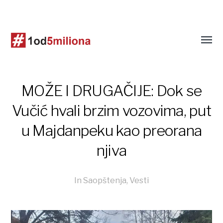
MOŽE I DRUGAČIJE: Dok se
Vučić hvali brzim vozovima, put
u Majdanpeku kao preorana
njiva
In
Saopštenja
,
Vesti