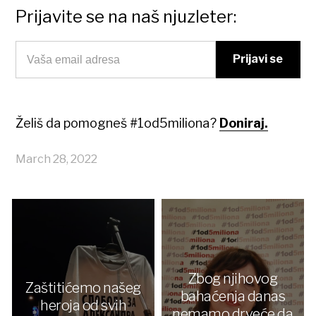
Prijavite se na naš njuzleter:
Želiš da pomogneš #1od5miliona?
Doniraj.
March 28, 2022
Zbog njihovog
Zaštitićemo našeg
bahaćenja danas
heroja od svih
nemamo drveće da