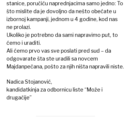
stanice, poručiću naprednjacima samo jedno: To
što mislite da je dovoljno da nešto obećate u
izbornoj kampanji, jednom u 4 godine, kod nas
ne prolazi.
Ukoliko je potrebno da sami napravimo put, to
ćemo i uraditi.
Ali ćemo prvo vas sve poslati pred sud – da
odgovarate šta ste uradili sa novcem
Majdanpečana, pošto za njih ništa napravili niste.
Nadica Stojanović,
kandidatkinja za odbornicu liste “Može i
drugačije”