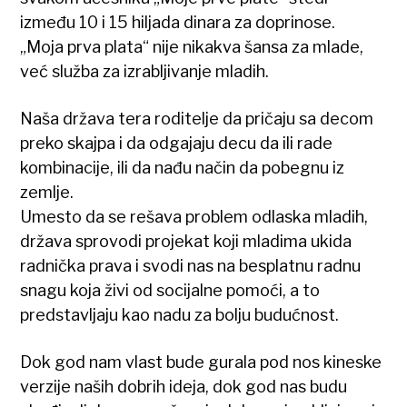
između 10 i 15 hiljada dinara za doprinose.
„Moja prva plata“ nije nikakva šansa za mlade,
već služba za izrabljivanje mladih.
Naša država tera roditelje da pričaju sa decom
preko skajpa i da odgajaju decu da ili rade
kombinacije, ili da nađu način da pobegnu iz
zemlje.
Umesto da se rešava problem odlaska mladih,
država sprovodi projekat koji mladima ukida
radnička prava i svodi nas na besplatnu radnu
snagu koja živi od socijalne pomoći, a to
predstavljaju kao nadu za bolju budućnost.
Dok god nam vlast bude gurala pod nos kineske
verzije naših dobrih ideja, dok god nas budu