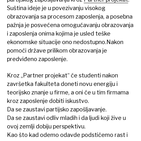
Suština ideje je u povezivanju visokog
obrazovanja sa procesom zaposlenja, a posebna
pažnja je posvećena omogućavanju obrazovanja
i zaposlenja onima kojima je usled teške
ekonomske situacije ono nedostupno.Nakon
pomoći države prilikom obrazovanja je
predviđeno zaposlenje.
Kroz „Partner projekat“ će studenti nakon
završetka fakulteta doneti novu energiju i
teorijsko znanje u firme, a oni će u tim firmama
kroz zaposlenje dobiti iskustvo.
Da se zaustavi partijsko zapošljavanje.
Da se zaustavi odliv mladih i da ljudi koji žive u
ovoj zemlji dobiju perspektivu.
Kao što kad odemo odavde podstičemo rast i