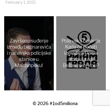
February 1, 2021
Završeno suđenje
Pola veka čekanja:
između Bežinarevića
Kada će početi
i načelnika policijske
izgradnja Doma
stanice u
zdravlja na
Majdanpeku!
Bežanijskoj kosi?
© 2026
#1od5miliona