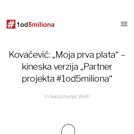
Kovačević: „Moja prva plata“ –
kineska verzija „Partner
projekta #1od5miliona“
In
Saopštenja
,
Vesti