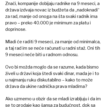
Znači, kompanije dobijaju radnike na 9 meseci, a
država izdvaja novac iz budžeta da „nadoknadi“
za rad, manje od onoga na šta svaki radnik ima
pravo – preko 40.000 je minimum za platu i
doprinose.
Mladi će raditi 9 meseci, za manje od minimalca,
a taj rad im se neće računati u radni staž. Oni tih
9 meseci neće biti u radnom odnosu.
Ovo bi možda moglo da se razume, kada bismo
živeli u državi koja štedi svaki dinar, mada je i to
u najmanju ruku diskutabilno – kako to može
država da ukine radnička prava mladima?
Ako uzmemo u obzir da se mladi izrabljuju i da im
se to prodaje kao šansa za budućnost, dok sa