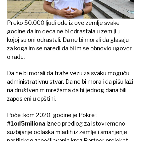
Preko 50.000 ljudi ode iz ove zemlje svake
godine da im deca ne bi odrastala u zemlji u
kojoj su oni odrastali. Da ne bi morali da glasaju
za koga im se naredi da bi im se obnovio ugovor
o radu.
Da ne bi morali da traže vezu za svaku moguću
administrativnu stvar. Da ne bi morali da pišu laži
na društvenim mrežama da bi jednog dana bili
zaposleni u opštini.
Početkom 2020. godine je Pokret
#1od5miliona
izneo predlog za istovremeno
suzbijanje odlaska mladih iz zemlje i smanjenje
partijskog zapošljavanja kroz
Partner projekat
.