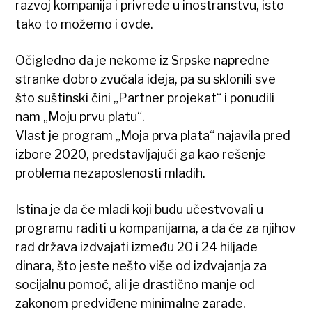
razvoj kompanija i privrede u inostranstvu, isto
tako to možemo i ovde.
Očigledno da je nekome iz Srpske napredne
stranke dobro zvučala ideja, pa su sklonili sve
što suštinski čini „Partner projekat“ i ponudili
nam „Moju prvu platu“.
Vlast je program „Moja prva plata“ najavila pred
izbore 2020, predstavljajući ga kao rešenje
problema nezaposlenosti mladih.
Istina je da će mladi koji budu učestvovali u
programu raditi u kompanijama, a da će za njihov
rad država izdvajati između 20 i 24 hiljade
dinara, što jeste nešto više od izdvajanja za
socijalnu pomoć, ali je drastično manje od
zakonom predviđene minimalne zarade.