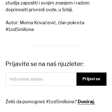
studija zaposliti i svojim znanjem i radom
doprinositi privredi ovde, u Srbiji.
Autor: Moma Kovačević, član pokreta
#1od5miliona
Prijavite se na naš njuzleter:
Želiš da pomogneš #1od5miliona?
Doniraj.