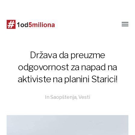
Država da preuzme
odgovornost za napad na
aktiviste na planini Starici!
In
Saopštenja
,
Vesti