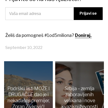
Želiš da pomogneš #1od5miliona?
Doniraj.
September 10, 2022
Podršku listi MOŽE I
Srbija – zemlja
DRUGAČIJE dao je i
zaboravljenih
nekadašnji premijer,
velikana i nove
Zoran Živković!
kvaziknjiževnosti