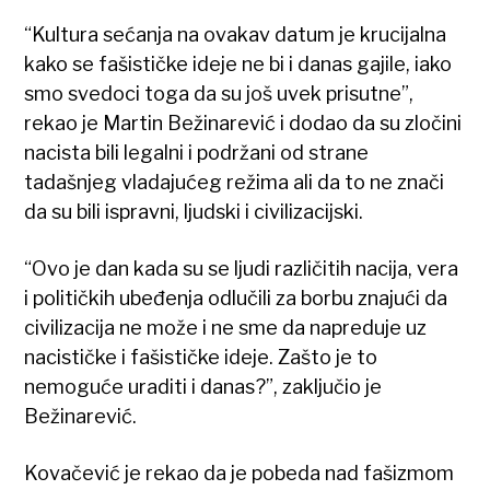
“Kultura sećanja na ovakav datum je krucijalna
kako se fašističke ideje ne bi i danas gajile, iako
smo svedoci toga da su još uvek prisutne”,
rekao je Martin Bežinarević i dodao da su zločini
nacista bili legalni i podržani od strane
tadašnjeg vladajućeg režima ali da to ne znači
da su bili ispravni, ljudski i civilizacijski.
“Ovo je dan kada su se ljudi različitih nacija, vera
i političkih ubeđenja odlučili za borbu znajući da
civilizacija ne može i ne sme da napreduje uz
nacističke i fašističke ideje. Zašto je to
nemoguće uraditi i danas?”, zaključio je
Bežinarević.
Kovačević je rekao da je pobeda nad fašizmom