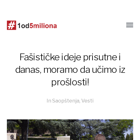
Fašističke ideje prisutne i
danas, moramo da učimo iz
prošlosti!
In
Saopštenja
,
Vesti