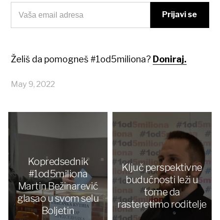
Želiš da pomogneš #1od5miliona?
Doniraj.
May 9, 2022
Kopredsednik
Ključ perspektivne
#1od5miliona
budućnosti leži u
Martin Bežinarević
tome da
glasao u svom selu
rasteretimo roditelje
Boljetin