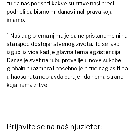
tu da nas podseti kakve su žrtve naši preci
podneli da bismo mi danas imali prava koja
imamo.
” Naš dug prema njima je da ne pristanemo ni na
šta ispod dostojanstvenog života. To se lako
izgubi iz vida kad je glavna tema egzistencija.
Danas je svet na rubu provalije u nove sukobe
globalnih razmera i posebno je bitno naglasiti da
u haosu rata nepravda caruje i da nema strane
koja nema žrtve.”
Prijavite se na naš njuzleter: