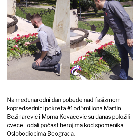
Na međunarodni dan pobede nad fašizmom
kopredsednici pokreta #1od5miliona Martin
Bežinarević i Moma Kovačević su danas položili
cvece i odali počast herojima kod spomenika
Oslobodiocima Beograda.