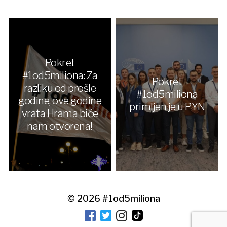
Pokret
#1od5miliona: Za
Pokret
razliku od prošle
#1od5miliona
godine, ove godine
primljen je u PYN
vrata Hrama biće
nam otvorena!
© 2026
#1od5miliona