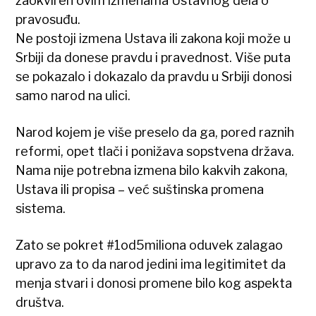
zaokviren ovim izmenama Ustavnog dela o
pravosuđu.
Ne postoji izmena Ustava ili zakona koji može u
Srbiji da donese pravdu i pravednost. Više puta
se pokazalo i dokazalo da pravdu u Srbiji donosi
samo narod na ulici.
Narod kojem je više preselo da ga, pored raznih
reformi, opet tlači i ponižava sopstvena država.
Nama nije potrebna izmena bilo kakvih zakona,
Ustava ili propisa – već suštinska promena
sistema.
Zato se pokret #1od5miliona oduvek zalagao
upravo za to da narod jedini ima legitimitet da
menja stvari i donosi promene bilo kog aspekta
društva.