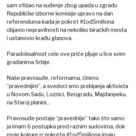
sam otišao na suđenje zbog upada u zgradu
Republičke izborne komisije upravo na dan
referenduma kada je pokret #1od5miliona
objavio nepravilnosti na nekoliko biračkih mesta
i ustanovio krađu glasova.
Paradoksalnost cele ove priče pljuje u lice svim
građanima Srbije.
Naše pravosuđe, reformama, činimo
“pravednijim”, a svedoci smo prebijanja aktivista
u Novom Sadu, Loznici, Beogradu, Majdanpeku,
na Staroj planini…
Pravosuđe postaje “pravednije” tako što samo
ja imam 6 postupka pred raznim sudovima, dok
moje kolege iz pokreta #1od5miliona imaju