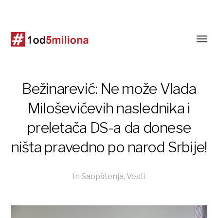
Bežinarević: Ne može Vlada
Miloševićevih naslednika i
preletača DS-a da donese
ništa pravedno po narod Srbije!
In
Saopštenja
,
Vesti