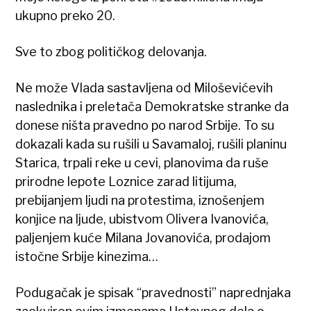
ukupno preko 20.
Sve to zbog političkog delovanja.
Ne može Vlada sastavljena od Miloševićevih
naslednika i preletača Demokratske stranke da
donese ništa pravedno po narod Srbije. To su
dokazali kada su rušili u Savamaloj, rušili planinu
Starica, trpali reke u cevi, planovima da ruše
prirodne lepote Loznice zarad litijuma,
prebijanjem ljudi na protestima, iznošenjem
konjice na ljude, ubistvom Olivera Ivanovića,
paljenjem kuće Milana Jovanovića, prodajom
istočne Srbije kinezima…
Podugačak je spisak “pravednosti” naprednjaka