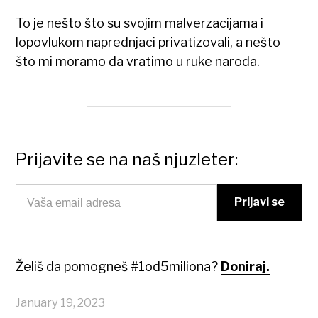
To je nešto što su svojim malverzacijama i
lopovlukom naprednjaci privatizovali, a nešto
što mi moramo da vratimo u ruke naroda.
Prijavite se na naš njuzleter:
Želiš da pomogneš #1od5miliona?
Doniraj.
January 19, 2023