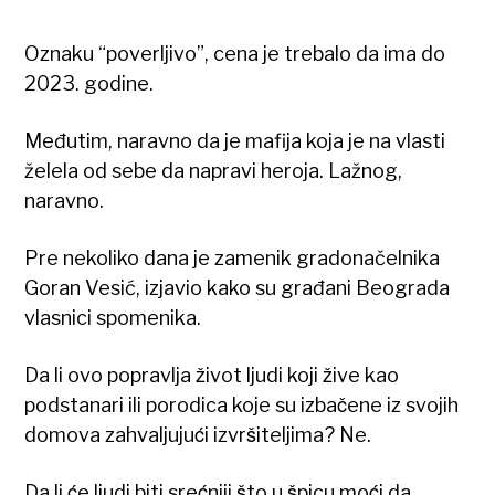
Oznaku “poverljivo”, cena je trebalo da ima do
2023. godine.
Međutim, naravno da je mafija koja je na vlasti
želela od sebe da napravi heroja. Lažnog,
naravno.
Pre nekoliko dana je zamenik gradonačelnika
Goran Vesić, izjavio kako su građani Beograda
vlasnici spomenika.
Da li ovo popravlja život ljudi koji žive kao
podstanari ili porodica koje su izbačene iz svojih
domova zahvaljujući izvršiteljima? Ne.
Da li će ljudi biti srećniji što u špicu moći da