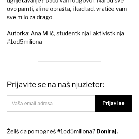
ugnjetavanje? Daću vam odgovor. Narod sve
ovo pamti, ali ne oprašta, i kadtad, vratiće vam
sve milo za drago.
Autorka: Ana Milić, studentkinja i aktivistkinja
#1od5miliona
Prijavite se na naš njuzleter:
Želiš da pomogneš #1od5miliona?
Doniraj.