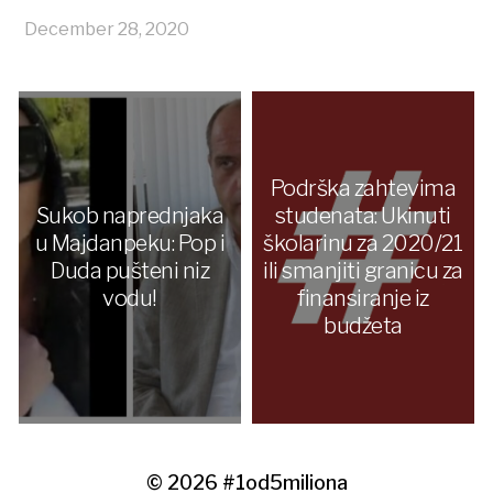
December 28, 2020
Podrška zahtevima
Sukob naprednjaka
studenata: Ukinuti
u Majdanpeku: Pop i
školarinu za 2020/21
Duda pušteni niz
ili smanjiti granicu za
vodu!
finansiranje iz
budžeta
© 2026
#1od5miliona