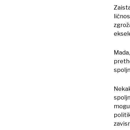
Zaist
lično
zgrož
eksele
Mada, 
pretho
spolj
Nekako
spolj
mogu 
politi
zavis