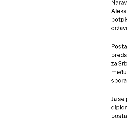
Narav
Aleks
potpi
držav
Posta
predst
za Srb
međun
spora
Ja se 
diplom
postav