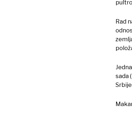
pultr
Rad n
odnos
zemlja
položa
Jedna 
sada 
Srbije
Makar