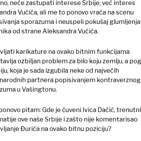
no, neće zastupati interese Srbije, već interes
andra Vučića, ali me to ponovo vraća na scenu
sivanja sporazuma i neuspeli pokušaj glumljenja
nika od strane Aleksandra Vučića.
vljati karikature na ovako bitnim funkcijama
avlja ozbiljan problem za bilo koju zemlju, a po
iju, koja je sada izgubila neke od najvećih
arodnih partnera popisivanjem kontraverznog
zuma u Vašingtonu.
ponovo pitam: Gde je čuveni Ivica Dačić, trenutni
atije ove naše Srbije i zašto nije komentarisao
ljanje Đurića na ovako bitnu poziciju?