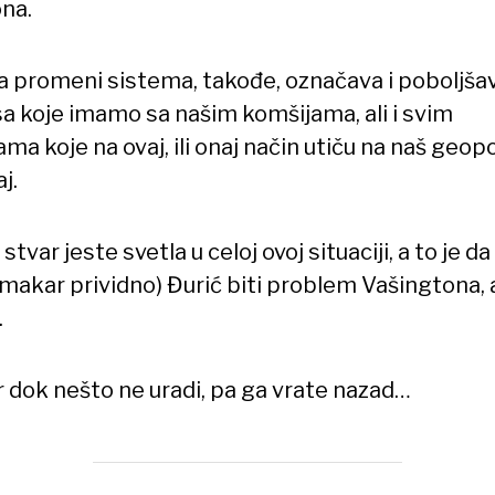
ona.
a promeni sistema, takođe, označava i poboljša
a koje imamo sa našim komšijama, ali i svim
ma koje na ovaj, ili onaj način utiču na naš geopo
j.
stvar jeste svetla u celoj ovoj situaciji, a to je da
(makar prividno) Đurić biti problem Vašingtona, 
.
 dok nešto ne uradi, pa ga vrate nazad…