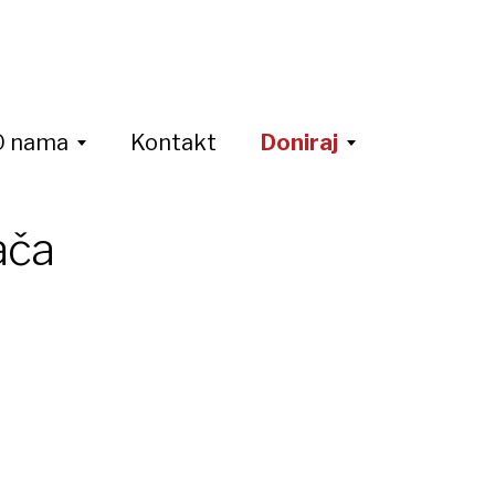
O nama
Kontakt
Doniraj
ača