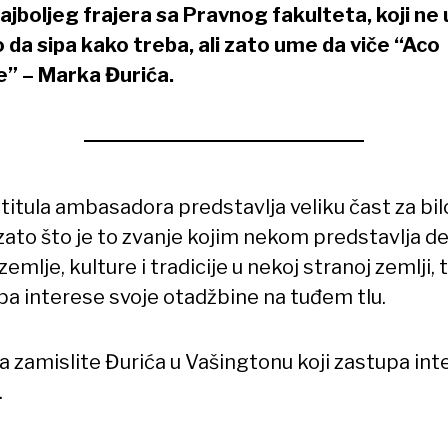
najboljeg frajera sa Pravnog fakulteta, koji n
vo da sipa kako treba, ali zato ume da viče “Aco
e” – Marka Đurića.
titula ambasadora predstavlja veliku čast za bil
zato što je to zvanje kojim nekom predstavlja d
zemlje, kulture i tradicije u nekoj stranoj zemlji, 
pa interese svoje otadžbine na tuđem tlu.
da zamislite Đurića u Vašingtonu koji zastupa in
.