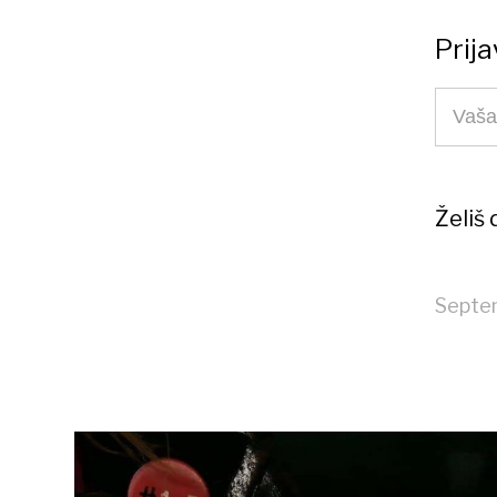
Prija
Želiš
Septe