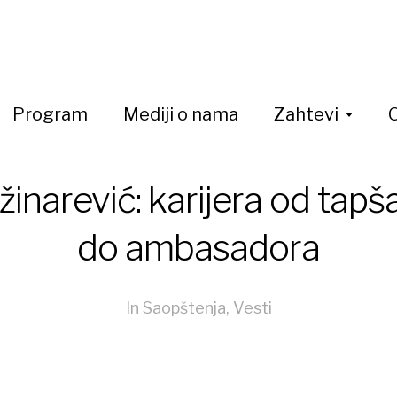
Program
Mediji o nama
Zahtevi
žinarević: karijera od tapš
do ambasadora
In
Saopštenja
,
Vesti