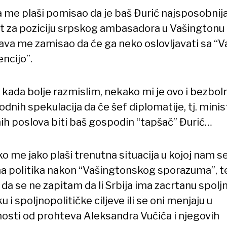
a me plaši pomisao da je baš Đurić najsposobnij
st za poziciju srpskog ambasadora u Vašingtonu 
ava me zamisao da će ga neko oslovljavati sa “V
ncijo”.
kada bolje razmislim, nekako mi je ovo i bezboln
dnih spekulacija da će šef diplomatije, tj. minis
nih poslova biti baš gospodin “tapšač” Đurić…
 me jako plaši trenutna situacija u kojoj nam se
na politika nakon “Vašingtonskog sporazuma”, t
da se ne zapitam da li Srbija ima zacrtanu spolj
ku i spoljnopolitičke ciljeve ili se oni menjaju u
nosti od prohteva Aleksandra Vučića i njegovih