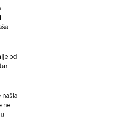
a
i
aša
ije od
tar
 našla
e ne
nu