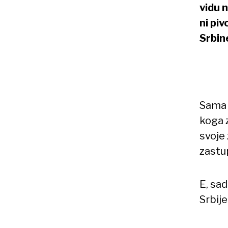
vidu 
ni pi
Srbin
Sama 
koga 
svoje 
zastu
E, sa
Srbije