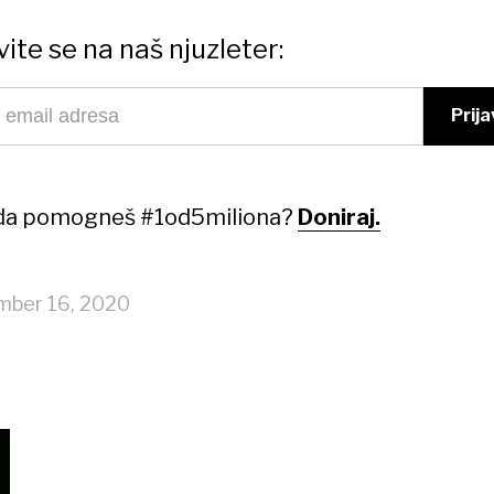
vite se na naš njuzleter:
 da pomogneš #1od5miliona?
Doniraj.
mber 16, 2020