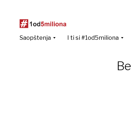
Saopštenja
I ti si #1od5miliona
Be