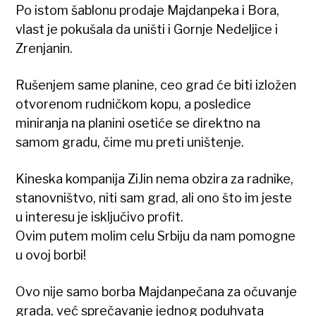
Po istom šablonu prodaje Majdanpeka i Bora,
vlast je pokušala da uništi i Gornje Nedeljice i
Zrenjanin.
Rušenjem same planine, ceo grad će biti izložen
otvorenom rudničkom kopu, a posledice
miniranja na planini osetiće se direktno na
samom gradu, čime mu preti uništenje.
Kineska kompanija ZiJin nema obzira za radnike,
stanovništvo, niti sam grad, ali ono što im jeste
u interesu je isključivo profit.
Ovim putem molim celu Srbiju da nam pomogne
u ovoj borbi!
Ovo nije samo borba Majdanpečana za očuvanje
grada, već sprečavanje jednog poduhvata