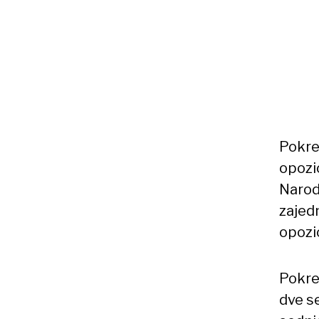
Pokret
opozi
Narod
zajedn
opozic
Pokret
dve s