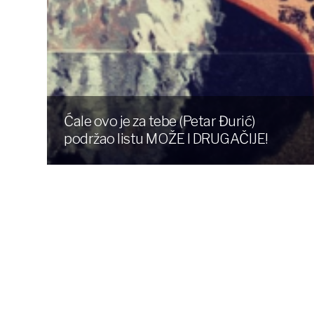
Ćale ovo je za tebe (Petar Đurić)
podržao listu MOŽE I DRUGAČIJE!