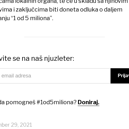
cama lokalnih organa, te će u skladu sa njihovim
vima i zaključcima biti doneta odluka o daljem
nju “1 od 5 miliona”.
vite se na naš njuzleter:
 da pomogneš #1od5miliona?
Doniraj.
ber 29, 2021