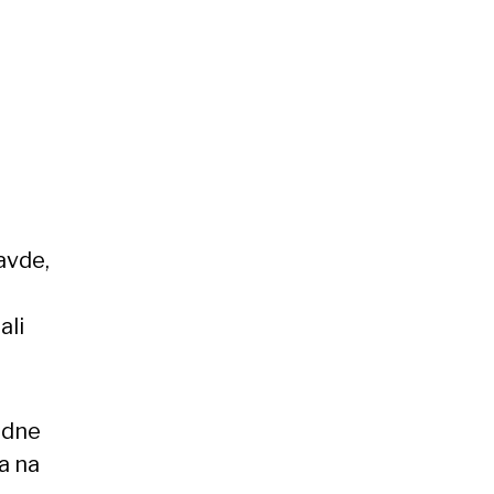
avde,
ali
redne
a na