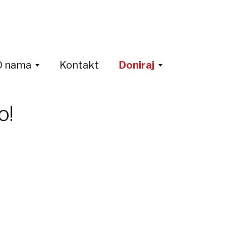
O nama
Kontakt
Doniraj
o!