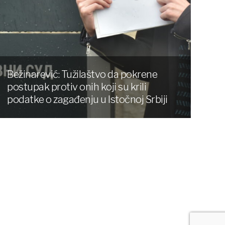
Bežinarević: Tužilaštvo da pokrene
postupak protiv onih koji su krili
podatke o zagađenju u Istočnoj Srbiji