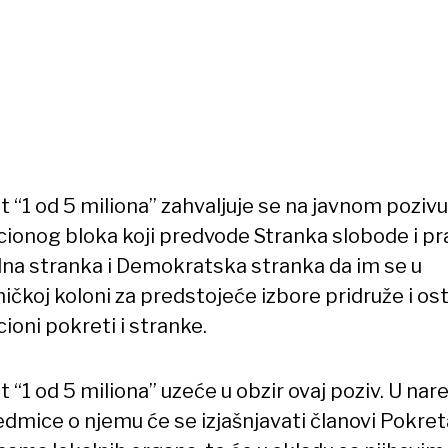
 “1 od 5 miliona” zahvaljuje se na javnom pozivu
cionog bloka koji predvode Stranka slobode i pr
na stranka i Demokratska stranka da im se u
ičkoj koloni za predstojeće izbore pridruže i ost
ioni pokreti i stranke.
 “1 od 5 miliona” uzeće u obzir ovaj poziv. U na
edmice o njemu će se izjašnjavati članovi Pokret