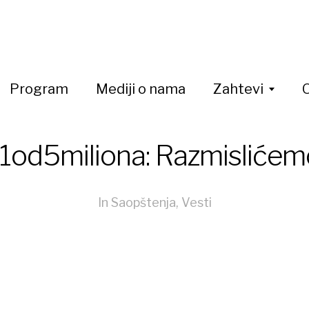
Program
Mediji o nama
Zahtevi
1od5miliona: Razmislićem
In
Saopštenja
,
Vesti