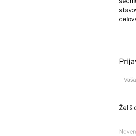
sedni
stavo
delova
Prija
Želiš
Novem