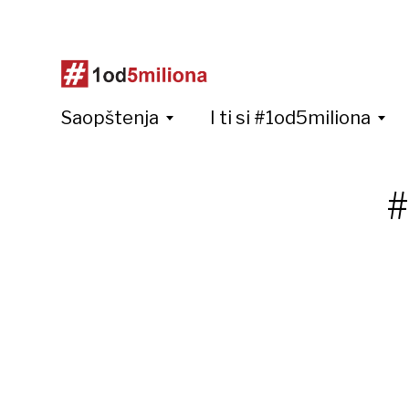
Saopštenja
I ti si #1od5miliona
#