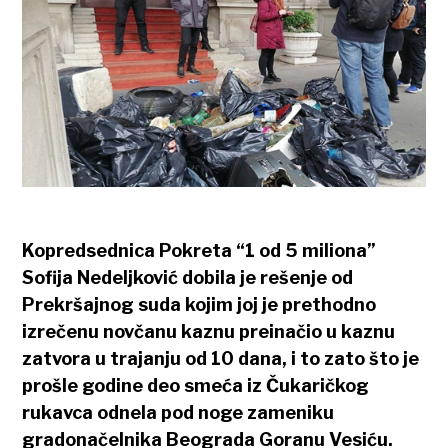
Kopredsednica Pokreta “1 od 5 miliona”
Sofija Nedeljković dobila je rešenje od
Prekršajnog suda kojim joj je prethodno
izrečenu novčanu kaznu preinačio u kaznu
zatvora u trajanju od 10 dana, i to zato što je
prošle godine deo smeća iz Čukaričkog
rukavca odnela pod noge zameniku
gradonačelnika Beograda Goranu Vesiću.