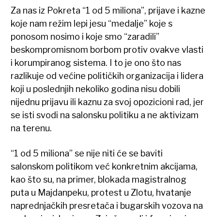
Za nas iz Pokreta “1 od 5 miliona”, prijave i kazne
koje nam režim lepi jesu “medalje” koje s
ponosom nosimo i koje smo “zaradili”
beskompromisnom borbom protiv ovakve vlasti
i korumpiranog sistema. I to je ono što nas
razlikuje od većine političkih organizacija i lidera
koji u poslednjih nekoliko godina nisu dobili
nijednu prijavu ili kaznu za svoj opozicioni rad, jer
se isti svodi na salonsku politiku a ne aktivizam
na terenu.
“1 od 5 miliona” se nije niti će se baviti
salonskom politikom već konkretnim akcijama,
kao što su, na primer, blokada magistralnog
puta u Majdanpeku, protest u Zlotu, hvatanje
naprednjačkih presretača i bugarskih vozova na