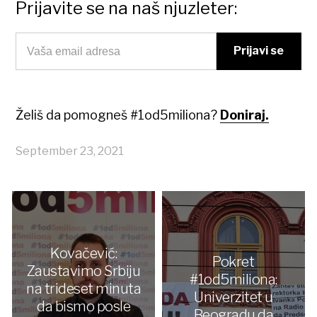
Prijavite se na naš njuzleter:
Želiš da pomogneš #1od5miliona?
Doniraj.
September 23, 2021
Kovačević:
Pokret
Zaustavimo Srbiju
#1od5miliona:
na trideset minuta
Univerzitet u
da bismo posle
Beogradu da