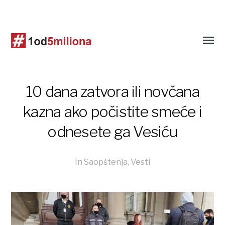
10 dana zatvora ili novčana
kazna ako počistite smeće i
odnesete ga Vesiću
In
Saopštenja
,
Vesti