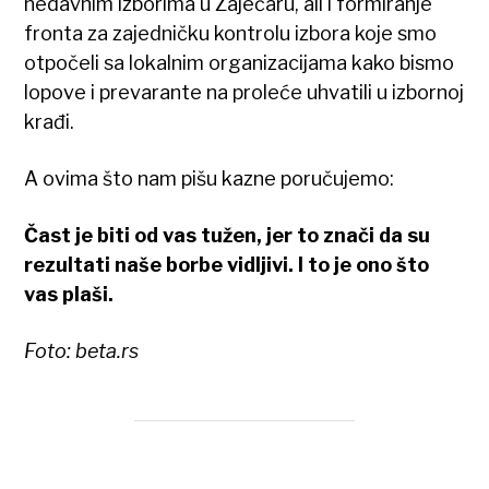
nedavnim izborima u Zaječaru, ali i formiranje
fronta za zajedničku kontrolu izbora koje smo
otpočeli sa lokalnim organizacijama kako bismo
lopove i prevarante na proleće uhvatili u izbornoj
krađi.
A ovima što nam pišu kazne poručujemo:
Čast je biti od vas tužen, jer to znači da su
rezultati naše borbe vidljivi. I to je ono što
vas plaši.
Foto: beta.rs