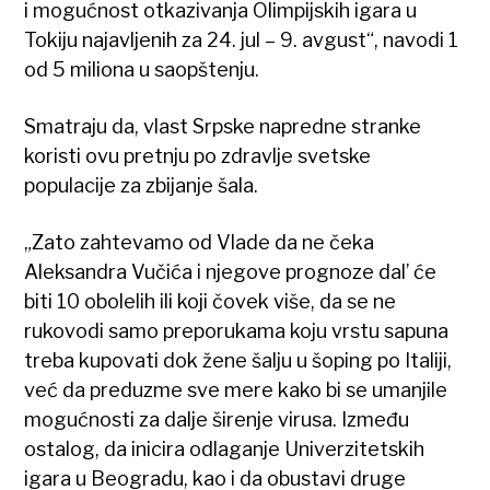
i mogućnost otkazivanja Olimpijskih igara u
Tokiju najavljenih za 24. jul – 9. avgust“, navodi 1
od 5 miliona u saopštenju.
Smatraju da, vlast Srpske napredne stranke
koristi ovu pretnju po zdravlje svetske
populacije za zbijanje šala.
„Zato zahtevamo od Vlade da ne čeka
Aleksandra Vučića i njegove prognoze dal’ će
biti 10 obolelih ili koji čovek više, da se ne
rukovodi samo preporukama koju vrstu sapuna
treba kupovati dok žene šalju u šoping po Italiji,
već da preduzme sve mere kako bi se umanjile
mogućnosti za dalje širenje virusa. Između
ostalog, da inicira odlaganje Univerzitetskih
igara u Beogradu, kao i da obustavi druge