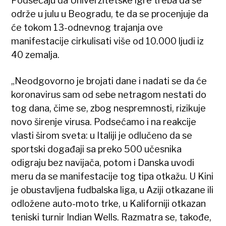
Podsećaju da Univerzitetske igre treba da se
održe u julu u Beogradu, te da se procenjuje da
će tokom 13-odnevnog trajanja ove
manifestacije cirkulisati više od 10.000 ljudi iz
40 zemalja.
„Neodgovorno je brojati dane i nadati se da će
koronavirus sam od sebe netragom nestati do
tog dana, čime se, zbog nespremnosti, rizikuje
novo širenje virusa. Podsećamo i na reakcije
vlasti širom sveta: u Italiji je odlučeno da se
sportski događaji sa preko 500 učesnika
odigraju bez navijača, potom i Danska uvodi
meru da se manifestacije tog tipa otkažu. U Kini
je obustavljena fudbalska liga, u Aziji otkazane ili
odložene auto-moto trke, u Kaliforniji otkazan
teniski turnir Indian Wells. Razmatra se, takođe,