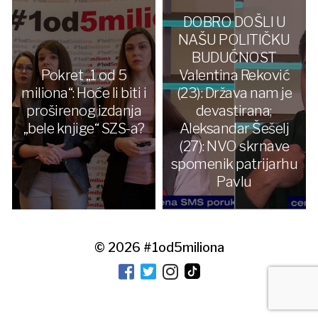
DOBRO DOŠLI U
NAŠU POLITIČKU
BUDUĆNOST
Pokret „1 od 5
Valentina Reković
miliona“: Hoće li biti i
(23): Država nam je
proširenog izdanja
devastirana;
„bele knjige“ SZS-a?
Aleksandar Šešelj
(27): NVO skrnave
spomenik patrijarhu
Pavlu
© 2026
#1od5miliona