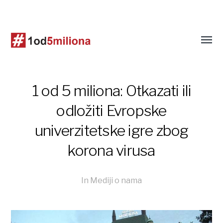
1 od 5 miliona: Otkazati ili
odložiti Evropske
univerzitetske igre zbog
korona virusa
In
Mediji o nama