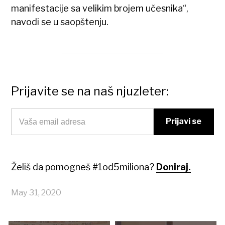
manifestacije sa velikim brojem učesnika“,
navodi se u saopštenju.
Prijavite se na naš njuzleter:
Želiš da pomogneš #1od5miliona?
Doniraj.
May 31, 2020