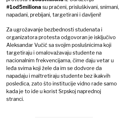
#1od5miliona
su praćeni, prisluškivani, snimani,
napadani, prebijani, targetirani i davljeni!
Za ugrožavanje bezbednosti studenata i
organizatora protesta odgovoran je isključivo
Aleksandar Vučić sa svojim poslušnicima koji
targetiraju i omalovažavaju studente na
nacionalnim frekvencijama, čime daju vetar u
leđa svima koji žele da im se dodvore da
napadaju i maltretiraju studente bez ikakvih
posledica, zato što institucije vidno rade samo
kada je to ide u korist Srpskoj naprednoj
stranci.