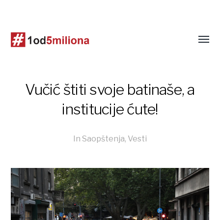
Vučić štiti svoje batinaše, a
institucije ćute!
In
Saopštenja
,
Vesti