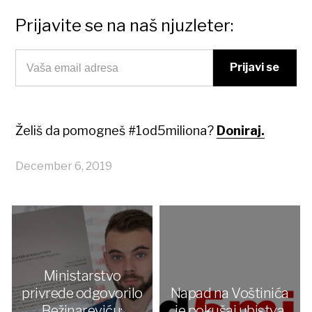
Prijavite se na naš njuzleter:
Želiš da pomogneš #1od5miliona?
Doniraj.
December 6, 2019
Ministarstvo
privrede odgovorilo
Napad na Voštinića
Bežinareviću:
je pokušaj ubistva