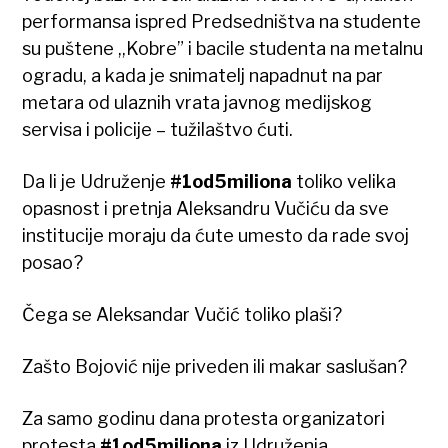
performansa ispred Predsedništva na studente
su puštene ,,Kobre” i bacile studenta na metalnu
ogradu, a kada je snimatelj napadnut na par
metara od ulaznih vrata javnog medijskog
servisa i policije – tužilaštvo ćuti.
Da li je Udruženje
#1od5miliona
toliko velika
opasnost i pretnja Aleksandru Vučiću da sve
institucije moraju da ćute umesto da rade svoj
posao?
Čega se Aleksandar Vučić toliko plaši?
Zašto Bojović nije priveden ili makar saslušan?
Za samo godinu dana protesta organizatori
protesta
#1od5miliona
iz Udruženja