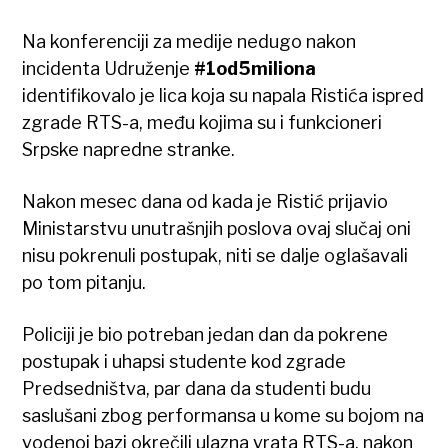
Na konferenciji za medije nedugo nakon
incidenta Udruženje
#1od5miliona
identifikovalo je lica koja su napala Ristića ispred
zgrade RTS-a, među kojima su i funkcioneri
Srpske napredne stranke.
Nakon mesec dana od kada je Ristić prijavio
Ministarstvu unutrašnjih poslova ovaj slučaj oni
nisu pokrenuli postupak, niti se dalje oglašavali
po tom pitanju.
Policiji je bio potreban jedan dan da pokrene
postupak i uhapsi studente kod zgrade
Predsedništva, par dana da studenti budu
saslušani zbog performansa u kome su bojom na
vodenoj bazi okrečili ulazna vrata RTS-a, nakon