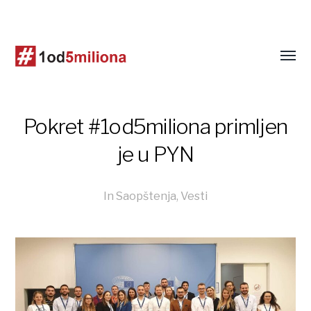
Pokret #1od5miliona primljen
je u PYN
In
Saopštenja
,
Vesti