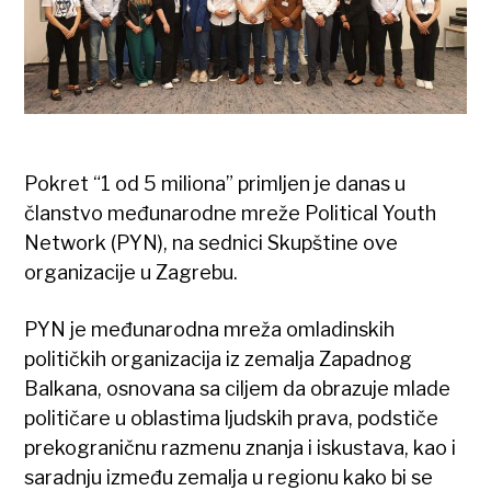
Pokret “1 od 5 miliona” primljen je danas u
članstvo međunarodne mreže Political Youth
Network (PYN), na sednici Skupštine ove
organizacije u Zagrebu.
PYN je međunarodna mreža omladinskih
političkih organizacija iz zemalja Zapadnog
Balkana, osnovana sa ciljem da obrazuje mlade
političare u oblastima ljudskih prava, podstiče
prekograničnu razmenu znanja i iskustava, kao i
saradnju između zemalja u regionu kako bi se