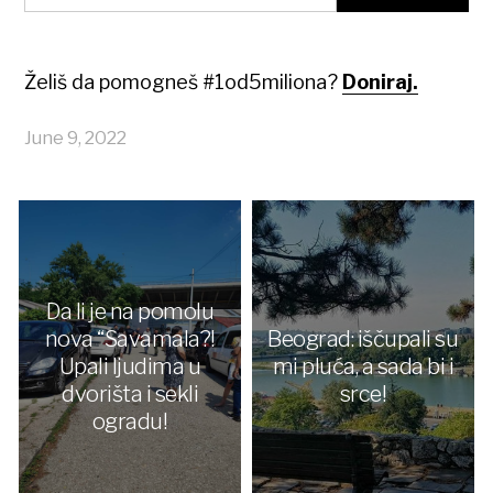
Želiš da pomogneš #1od5miliona?
Doniraj.
June 9, 2022
Da li je na pomolu
nova “Savamala?!
Beograd: iščupali su
Upali ljudima u
mi pluća, a sada bi i
dvorišta i sekli
srce!
ogradu!