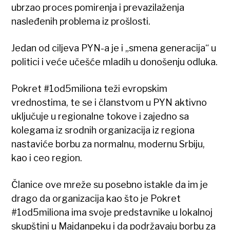
ubrzao proces pomirenja i prevazilaženja
nasleđenih problema iz prošlosti.
Jedan od ciljeva PYN-a je i „smena generacija“ u
politici i veće učešće mladih u donošenju odluka.
Pokret #1od5miliona teži evropskim
vrednostima, te se i članstvom u PYN aktivno
uključuje u regionalne tokove i zajedno sa
kolegama iz srodnih organizacija iz regiona
nastaviće borbu za normalnu, modernu Srbiju,
kao i ceo region.
Članice ove mreže su posebno istakle da im je
drago da organizacija kao što je Pokret
#1od5miliona ima svoje predstavnike u lokalnoj
skupštini u Majdanpeku i da podržavaju borbu za