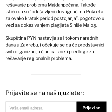
rešavanje problema Majdanpečana. Takođe
ističu da su “oduševljeni dostignućima Pokreta
za ovako kratak period postojanja”, pogotovo u
vezi sa dokazivanjem plagijata Siniše Malog.
Skupština PYN nastavlja se i tokom narednih
dana u Zagrebu, i očekuje se da će predstavnici
svih organizacija članica izneti predloge za
rešavanje regionalnih problema.
Prijavite se na naš njuzleter: