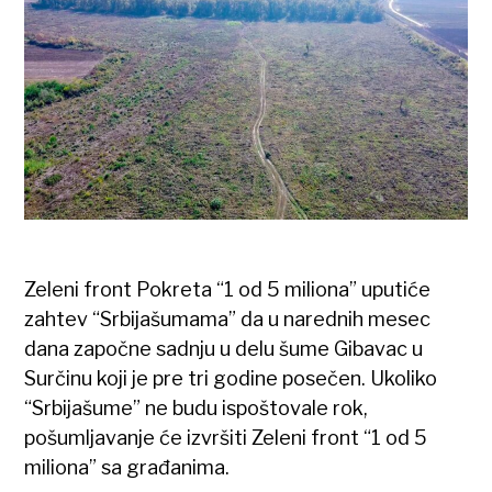
Zeleni front Pokreta “1 od 5 miliona” uputiće
zahtev “Srbijašumama” da u narednih mesec
dana započne sadnju u delu šume Gibavac u
Surčinu koji je pre tri godine posečen. Ukoliko
“Srbijašume” ne budu ispoštovale rok,
pošumljavanje će izvršiti Zeleni front “1 od 5
miliona” sa građanima.