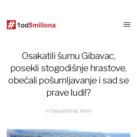
Osakatili šumu Gibavac,
posekli stogodišnje hrastove,
obećali pošumljavanje i sad se
prave ludi!?
In
Saopštenja
,
Vesti