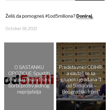
Želiš da pomogneš #1od5miliona?
Doniraj.
October 18, 2021
O SASTANKU
Predstavnici ODIHR-
OPOZICIJE: Spustiti
a sastali se sa
tenzije i ujediniti se u
grupom građana “1
borbi protiv jednog
od 5 miliona –
neprijatelja
Beogradski front”