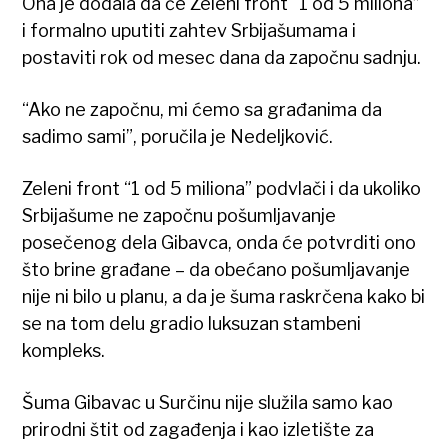
Ona je dodala da će Zeleni front “1 od 5 miliona”
i formalno uputiti zahtev Srbijašumama i
postaviti rok od mesec dana da započnu sadnju.
“Ako ne započnu, mi ćemo sa građanima da
sadimo sami”, poručila je Nedeljković.
Zeleni front “1 od 5 miliona” podvlači i da ukoliko
Srbijašume ne započnu pošumljavanje
posečenog dela Gibavca, onda će potvrditi ono
što brine građane – da obećano pošumljavanje
nije ni bilo u planu, a da je šuma raskrčena kako bi
se na tom delu gradio luksuzan stambeni
kompleks.
Šuma Gibavac u Surčinu nije služila samo kao
prirodni štit od zagađenja i kao izletište za