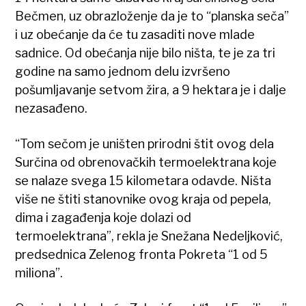
Bečmen, uz obrazloženje da je to “planska seča”
i uz obećanje da će tu zasaditi nove mlade
sadnice. Od obećanja nije bilo ništa, te je za tri
godine na samo jednom delu izvršeno
pošumljavanje setvom žira, a 9 hektara je i dalje
nezasađeno.
“Tom sečom je uništen prirodni štit ovog dela
Surčina od obrenovačkih termoelektrana koje
se nalaze svega 15 kilometara odavde. Ništa
više ne štiti stanovnike ovog kraja od pepela,
dima i zagađenja koje dolazi od
termoelektrana”, rekla je Snežana Nedeljković,
predsednica Zelenog fronta Pokreta “1 od 5
miliona”.