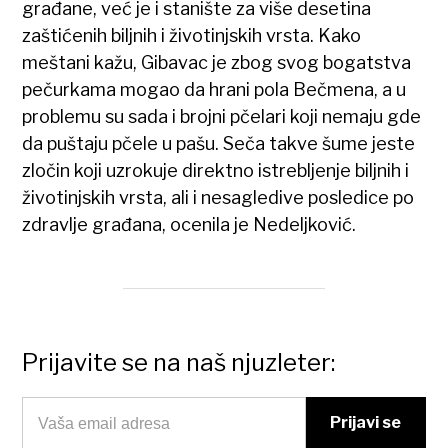
građane, već je i stanište za više desetina
zaštićenih biljnih i životinjskih vrsta. Kako
meštani kažu, Gibavac je zbog svog bogatstva
pečurkama mogao da hrani pola Bečmena, a u
problemu su sada i brojni pčelari koji nemaju gde
da puštaju pčele u pašu. Seča takve šume jeste
zločin koji uzrokuje direktno istrebljenje biljnih i
životinjskih vrsta, ali i nesagledive posledice po
zdravlje građana, ocenila je Nedeljković.
Prijavite se na naš njuzleter: