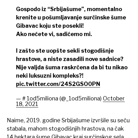
Gospodo iz “Srbijašume”, momentalno
krenite u pošumljavanje surčinske šume
Gibavac koju ste posekli!
Ako nećete vi, sadićemo mi.
I zašto ste uopšte sekli stogodišnje
hrastove, a niste zasadili nove sadnice?
Nije valjda šuma raskrčena da bi tu nikao
neki luksuzni kompleks?!
pic.twitter.com/24S2GSO0PN
— # 1od5miliona (@_1od5miliona)
October
18, 2021
Naime, 2019. godine Srbijašume izvršile su seču
stabala, mahom stogodišnjih hrastova, na čak
14 hektara šume Gibavac kraj surčinskog sela