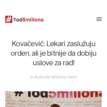
Kovačević: Lekari zaslužuju
orden, ali je bitnije da dobiju
uslove za rad!
In
Autorski tekstovi
,
Vesti