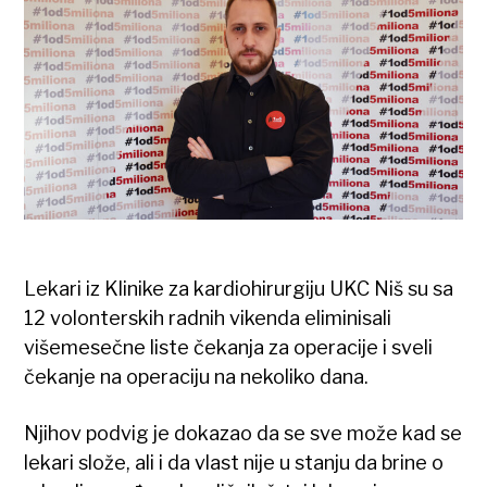
Lekari iz Klinike za kardiohirurgiju UKC Niš su sa
12 volonterskih radnih vikenda eliminisali
višemesečne liste čekanja za operacije i sveli
čekanje na operaciju na nekoliko dana.
Njihov podvig je dokazao da se sve može kad se
lekari slože, ali i da vlast nije u stanju da brine o