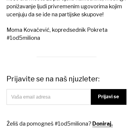
ponižavanje ljudi privremenim ugovorima kojim
ucenjuju da se ide na partijske skupove!
Moma Kovačević, kopredsednik Pokreta
#1od5miliona
Prijavite se na naš njuzleter:
Želiš da pomogneš #1od5miliona?
Doniraj.