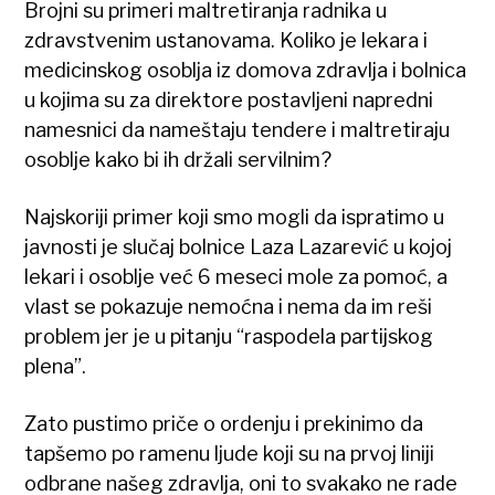
Brojni su primeri maltretiranja radnika u
zdravstvenim ustanovama. Koliko je lekara i
medicinskog osoblja iz domova zdravlja i bolnica
u kojima su za direktore postavljeni napredni
namesnici da nameštaju tendere i maltretiraju
osoblje kako bi ih držali servilnim?
Najskoriji primer koji smo mogli da ispratimo u
javnosti je slučaj bolnice Laza Lazarević u kojoj
lekari i osoblje već 6 meseci mole za pomoć, a
vlast se pokazuje nemoćna i nema da im reši
problem jer je u pitanju “raspodela partijskog
plena”.
Zato pustimo priče o ordenju i prekinimo da
tapšemo po ramenu ljude koji su na prvoj liniji
odbrane našeg zdravlja, oni to svakako ne rade