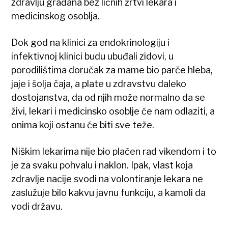
zdravlju građana bez ličnih žrtvi lekara i
medicinskog osoblja.
Dok god na klinici za endokrinologiju i
infektivnoj klinici budu ubuđali zidovi, u
porodilištima doručak za mame bio parče hleba,
jaje i šolja čaja, a plate u zdravstvu daleko
dostojanstva, da od njih može normalno da se
živi, lekari i medicinsko osoblje će nam odlaziti, a
onima koji ostanu će biti sve teže.
Niškim lekarima nije bio plaćen rad vikendom i to
je za svaku pohvalu i naklon. Ipak, vlast koja
zdravlje nacije svodi na volontiranje lekara ne
zaslužuje bilo kakvu javnu funkciju, a kamoli da
vodi državu.