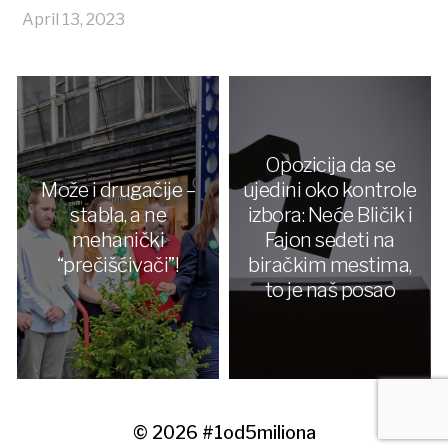
April 13, 2023
Opozicija da se
Može i drugačije –
ujedini oko kontrole
stabla, a ne
izbora: Neće Bličik i
mehanički
Fajon sedeti na
“prečišćivači”!
biračkim mestima,
to je naš posao
© 2026
#1od5miliona