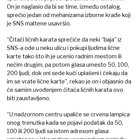
On je naglasio da bi se time, između ostalog,
sprečio jedan od mehanizama izborne krađe koji
je SNS maltene usavršio.
“Čitači ličnih karata sprečiće da neki “baja” iz
SNS-a ode u neku ulicu i pokupi ljudima lične
karte tako što ih je ucenio radnim mestom ili
nečim drugim, pa potom glasa umesto 50, 100,
200 ljudi, dok oni sede kući uplašeni i čekaju da
im se vrate lične karte”, rekao je on i objasnio da
će samim uvođenjem čitača ličnih karata ovo
biti zaustavljeno.
“U nadzornom centru upaliće se crvena lampica
onog trenutka kada se pojavi podatak da 50,
100 ili 200 ljudi sa istom adresom glasa