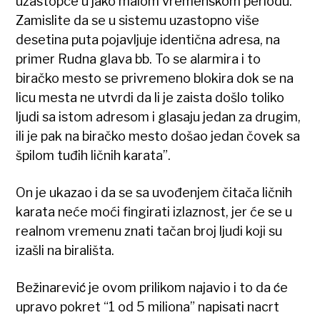
uzastopce u jako malom vremenskom periodu.
Zamislite da se u sistemu uzastopno više
desetina puta pojavljuje identična adresa, na
primer Rudna glava bb. To se alarmira i to
biračko mesto se privremeno blokira dok se na
licu mesta ne utvrdi da li je zaista došlo toliko
ljudi sa istom adresom i glasaju jedan za drugim,
ili je pak na biračko mesto došao jedan čovek sa
špilom tuđih ličnih karata”.
On je ukazao i da se sa uvođenjem čitača ličnih
karata neće moći fingirati izlaznost, jer će se u
realnom vremenu znati tačan broj ljudi koji su
izašli na birališta.
Bežinarević je ovom prilikom najavio i to da će
upravo pokret “1 od 5 miliona” napisati nacrt