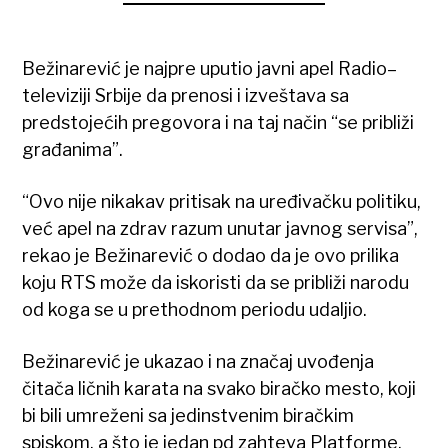
Bežinarević je najpre uputio javni apel Radio–
televiziji Srbije da prenosi i izveštava sa
predstojećih pregovora i na taj način “se približi
građanima”.
“Ovo nije nikakav pritisak na uređivačku politiku,
već apel na zdrav razum unutar javnog servisa”,
rekao je Bežinarević o dodao da je ovo prilika
koju RTS može da iskoristi da se približi narodu
od koga se u prethodnom periodu udaljio.
Bežinarević je ukazao i na značaj uvođenja
čitača ličnih karata na svako biračko mesto, koji
bi bili umreženi sa jedinstvenim biračkim
spiskom, a što je jedan pd zahteva Platforme.