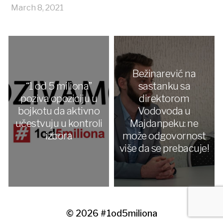
March 8, 2021
Bežinarević na
“1 od 5 miliona”
sastanku sa
poziva opoziciju u
direktorom
bojkotu da aktivno
Vodovoda u
učestvuju u kontroli
Majdanpeku: ne
izbora
može odgovornost
više da se prebacuje!
© 2026
#1od5miliona