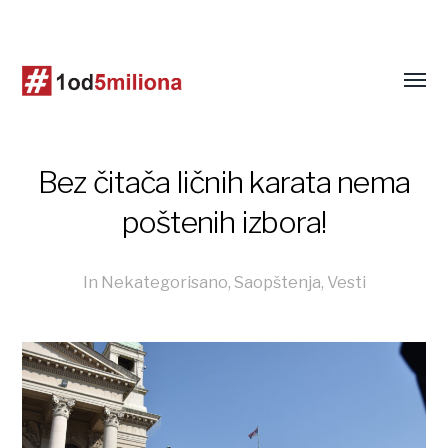
Bez čitača ličnih karata nema
poštenih izbora!
In
Nekategorisano
,
Saopštenja
,
Vesti