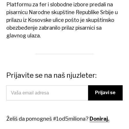
Platformu za fer i slobodne izbore predali na
pisarnicu Narodne skupštine Republike Srbije u
prilazu iz Kosovske ulice pošto je skupštinsko
obezbeđenje zabranilo prilaz pisarnici sa
glavnog ulaza.
Prijavite se na naš njuzleter:
Želiš da pomogneš #1od5miliona?
Doniraj.