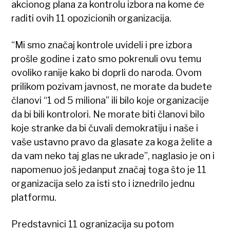
akcionog plana za kontrolu izbora na kome će
raditi ovih 11 opozicionih organizacija.
“Mi smo značaj kontrole uvideli i pre izbora
prošle godine i zato smo pokrenuli ovu temu
ovoliko ranije kako bi doprli do naroda. Ovom
prilikom pozivam javnost, ne morate da budete
članovi “1 od 5 miliona” ili bilo koje organizacije
da bi bili kontrolori. Ne morate biti članovi bilo
koje stranke da bi čuvali demokratiju i naše i
vaše ustavno pravo da glasate za koga želite a
da vam neko taj glas ne ukrade”, naglasio je on i
napomenuo još jedanput značaj toga što je 11
organizacija selo za isti sto i iznedrilo jednu
platformu.
Predstavnici 11 ogranizacija su potom