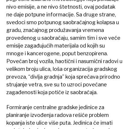
nivo emisije, a ne nivo štetnosti, ovaj podatak
ne daje potpune informacije. Sa druge strane,
svedoci smo potpunog saobraćajnog kolapsa u
gradu, značajnog produžavanja vremena
provedenog u saobraćaju, samim tim i sve veće
emisije zagađujućih materijala od kojih su
mnoge i kancerogene, poput benzopirena.
Povećan broj vozila, haotični i nasumični radovi u
velikom broju ulica, loša organizacija gradskog
prevoza, “divlja gradnja” koja sprečava prirodno
strujanje vetra, sve su to uzroci povećane
zagađenosti koja potiče iz saobraćaja.
Formiranje centralne gradske jedinice za
planiranje izvođenja radova rešiće problem
kopanja iste ulice više puta. Jedinica će imati