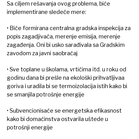
Sa ciljem rešavanja ovog problema, biće
implementirane sledeće mere:
• Biće formirana centralna gradska inspekcija za
popis zagadjivača, merenje emisija, merenje
zagađenja. Oni bi usko sarađivala sa Gradskim
zavodom za javni saobraćaj
• Sve toplane u školama, vrtićima itd. u roku od
godinu dana bi prešle na ekološki prihvatljivaa
goriva i uradila bi se termoizolacija istih kako bi
se smanjila potrošnje energije
• Subvencionisaće se energetska efikasnost
kako bi domaćinstva ostvarila uštede u
potrošnji energije