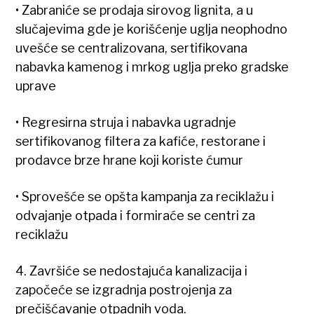
• Zabraniće se prodaja sirovog lignita, a u
slučajevima gde je korišćenje uglja neophodno
uvešće se centralizovana, sertifikovana
nabavka kamenog i mrkog uglja preko gradske
uprave
• Regresirna struja i nabavka ugradnje
sertifikovanog filtera za kafiće, restorane i
prodavce brze hrane koji koriste ćumur
• Sprovešće se opšta kampanja za reciklažu i
odvajanje otpada i formiraće se centri za
reciklažu
4. Završiće se nedostajuća kanalizacija i
započeće se izgradnja postrojenja za
prečišćavanje otpadnih voda.