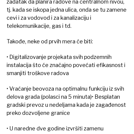
zadatak da planira radove na centralnom nivou,
tj. kada se iskopa jedna ulica, onda se tu zamene
cevi i za vodovod i za kanalizaciju i
telekomunikacije, gas i td.
Takođe, neke od prvih mera će biti:
• Digitalizovanje projekata svih podzemnih
instalacija što će značajno povećati efikasnost i
smanjiti troškove radova
• Vraćanje beovoza na optimalnu funkciju iz svih
delova grada (polasci na 5 minuta)• Besplatan
gradski prevoz u nedeljama kada je zagađenost
preko dozvoljene granice
• U naredne dve godine izvršiti zamenu