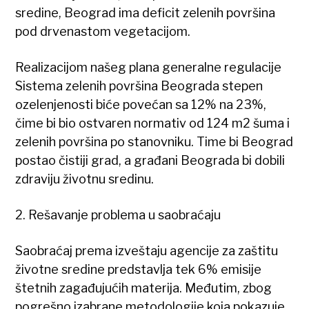
sredine, Beograd ima deficit zelenih površina
pod drvenastom vegetacijom.
Realizacijom našeg plana generalne regulacije
Sistema zelenih površina Beograda stepen
ozelenjenosti biće povećan sa 12% na 23%,
čime bi bio ostvaren normativ od 124 m2 šuma i
zelenih površina po stanovniku. Time bi Beograd
postao čistiji grad, a građani Beograda bi dobili
zdraviju životnu sredinu.
2. Rešavanje problema u saobraćaju
Saobraćaj prema izveštaju agencije za zaštitu
životne sredine predstavlja tek 6% emisije
štetnih zagađujućih materija. Međutim, zbog
pogrešno izabrane metodologije koja pokazuje