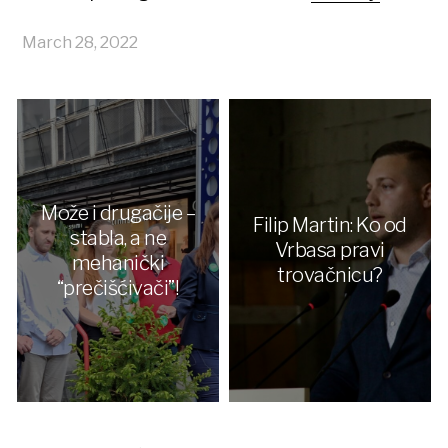
March 28, 2022
Može i drugačije –
Filip Martin: Ko od
stabla, a ne
Vrbasa pravi
mehanički
trovačnicu?
“prečišćivači”!